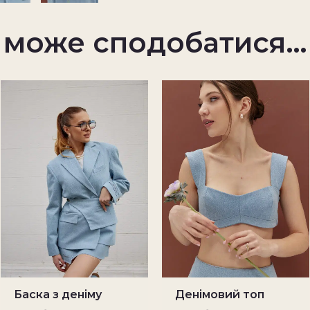
 може сподобатися…
Баска з деніму
Денімовий топ