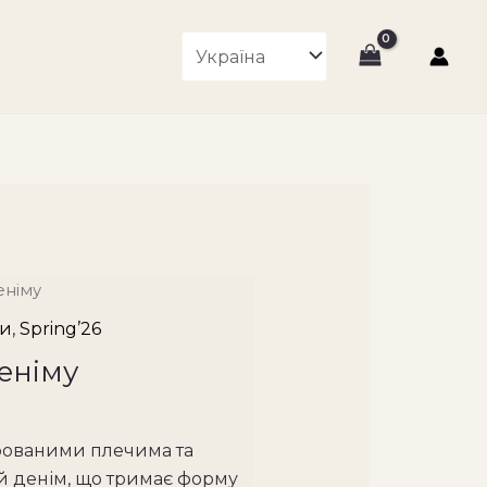
еніму
ки
,
Spring’26
еніму
урованими плечима та
 денім, що тримає форму