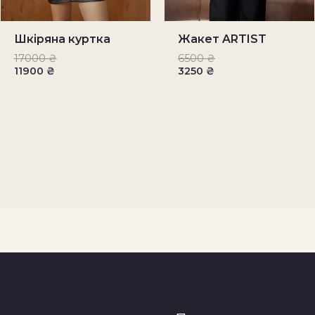
Шкіряна куртка
Жакет ARTIST
17000
₴
6500
₴
11900
₴
3250
₴