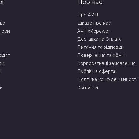
ог
Про нас
и
Про ARTI
во
Цікаве про нас
лери
ARTIxRepower
Доставка та Оплата
Питання та відповіді
одяг
Повернення та обмін
ри
Корпоративні замовлення
и
Публічна оферта
Політика конфіденційності
и
Контакти