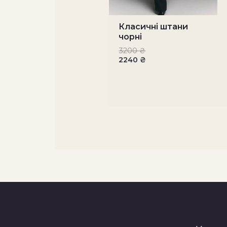
Класичні штани
чорні
3200
₴
2240
₴