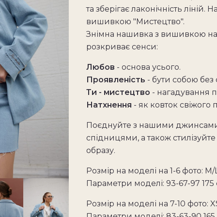
та зберігає лаконічність ліній.
вишивкою "Мистецтво".
Знімна нашивка з вишивкою на 
розкриває сенси:
Любов
- основа усього.
Проявленість
- бути собою без 
Ти - мистецтво
- нагадування п
Натхнення
- як ковток свіжого п
Поєднуйте з нашими джинсам
спідницями, а також стилізуйт
образу.
Розмір на моделі на 1-6 фото: М/
Параметри моделі: 93-67-97 175
Розмір на моделі на 7-10 фото: X
Параметри моделі: 83-63-90 165