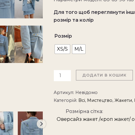
Для того щоб переглянути інши
розмір та колір
Розмір
XS/S
M/L
ДОДАТИ В КОШИК
Артикул:
Невідомо
Категорій:
Всі
,
Мистецтво
,
Жакети
,
Розмірна сітка
Оверсайз жакет /кроп жакет/ 