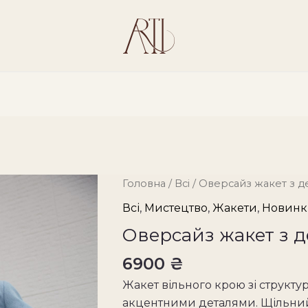
Oversized
Головна
/
Всі
/ Оверсайз жакет з д
denim
Всі
,
Мистецтво
,
Жакети
,
Новин
jacket
Оверсайз жакет з д
кількість
6900
₴
Жакет вільного крою зі структ
акцентними деталями. Щільний