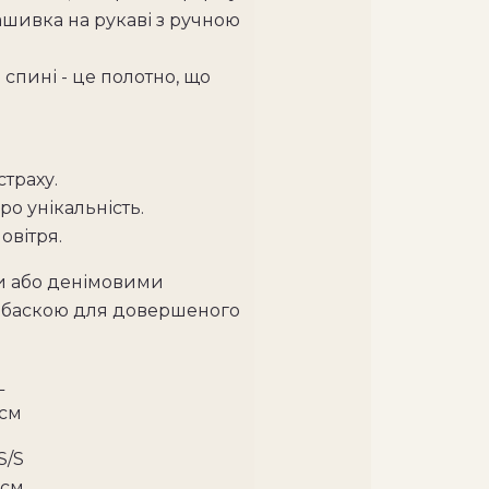
 Нашивка на рукаві з ручною
спині - це полотно, що
страху.
ро унікальність.
овітря.
и або денімовими
е баскою для довершеного
L
 см
S/S
 см