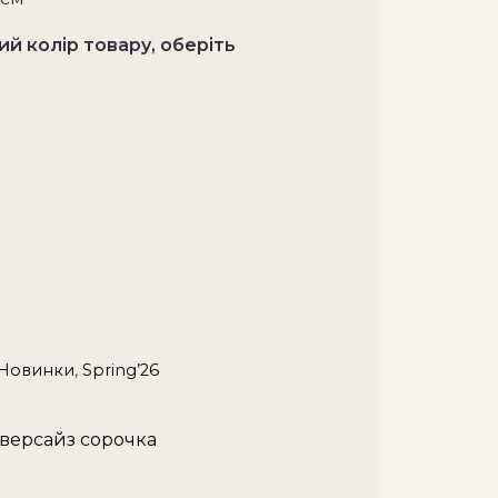
й колір товару, оберіть
Новинки
,
Spring’26
оверсайз сорочка