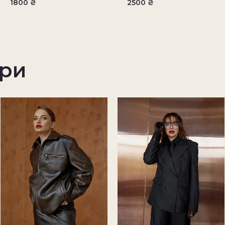
1800
₴
2500
₴
ари