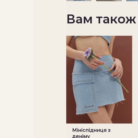
Вам також
Мініспідниця з
деніму