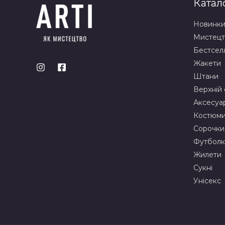
Катал
Новинк
Мистецт
Бестсел
Жакети
Штани
Верхній 
Аксесуа
Костюм
Сорочки
Футболк
Жилети
Сукні
Унісекс